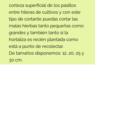
corteza superficial de los pasillos
entre hileras de cultivos y con este
tipo de cortante puedas cortar las
malas hierbas tanto pequeñas como
grandes y también tanto si la
hortaliza es recién plantada como
está a punto de recolectar.
De tamaños disponemos: 12, 20, 25 y
30 cm.
Estos tamaños no son para adelantar
más la labor si no cada medida sirve
según que tipo de suelo se tenga en
cada huerta como también de la
separación de las hortalizas según el
marco de plantación.
ECOPRAC